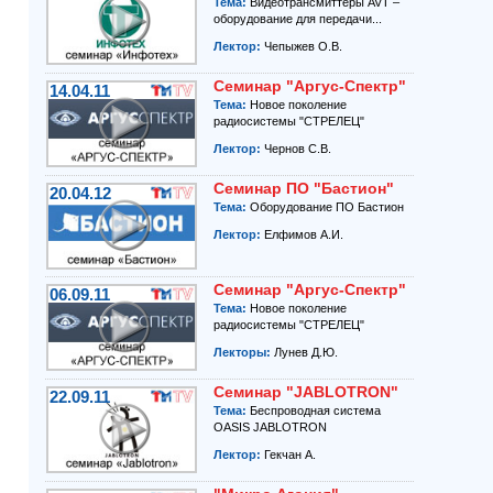
Тема:
Видеотрансмиттеры AVT –
оборудование для передачи...
Лектор:
Чепыжев О.В.
Семинар "Аргус-Спектр"
14.04.11
Тема:
Новое поколение
радиосистемы "СТРЕЛЕЦ"
Лектор:
Чернов С.В.
Семинар ПО "Бастион"
20.04.12
Тема:
Оборудование ПО Бастион
Лектор:
Елфимов А.И.
Семинар "Аргус-Спектр"
06.09.11
Тема:
Новое поколение
радиосистемы "СТРЕЛЕЦ"
Лекторы:
Лунев Д.Ю.
Семинар "JABLOTRON"
22.09.11
Тема:
Беспроводная система
OASIS JABLOTRON
Лектор:
Гекчан А.