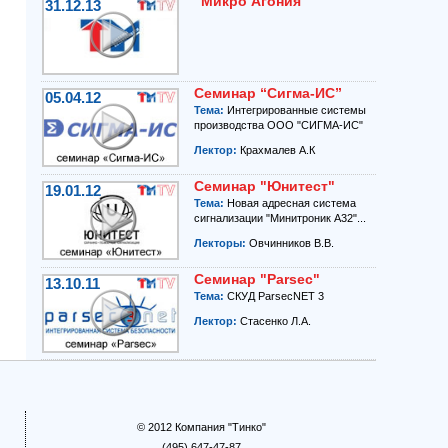
"Микро Агония"
31.12.13
Семинар “Сигма-ИС”
05.04.12
Тема:
Интегрированные системы
производства ООО "СИГМА-ИС"
Лектор:
Крахмалев А.К
Семинар "Юнитест"
19.01.12
Тема:
Новая адресная система
сигнализации "Минитроник А32"...
Лекторы:
Овчинников В.В.
Семинар "Parsec"
13.10.11
Тема:
СКУД ParsecNET 3
Лектор:
Стасенко Л.А.
© 2012 Компания "Тинко"
(495) 647-47-87