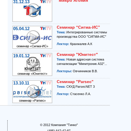
"Микро Агония"
31.12.13
Семинар “Сигма-ИС”
05.04.12
Тема:
Интегрированные системы
производства ООО "СИГМА-ИС"
Лектор:
Крахмалев А.К
Семинар "Юнитест"
19.01.12
Тема:
Новая адресная система
сигнализации "Минитроник А32"...
Лекторы:
Овчинников В.В.
Семинар "Parsec"
13.10.11
Тема:
СКУД ParsecNET 3
Лектор:
Стасенко Л.А.
© 2012 Компания "Тинко"
(495) 647-47-87