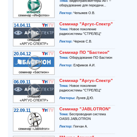
Тема:
Видеотрансмиттеры AVT –
оборудование для передачи...
Лектор:
Чепыжев О.В.
Семинар "Аргус-Спектр"
14.04.11
Тема:
Новое поколение
радиосистемы "СТРЕЛЕЦ"
Лектор:
Чернов С.В.
Семинар ПО "Бастион"
20.04.12
Тема:
Оборудование ПО Бастион
Лектор:
Елфимов А.И.
Семинар "Аргус-Спектр"
06.09.11
Тема:
Новое поколение
радиосистемы "СТРЕЛЕЦ"
Лекторы:
Лунев Д.Ю.
Семинар "JABLOTRON"
22.09.11
Тема:
Беспроводная система
OASIS JABLOTRON
Лектор:
Гекчан А.